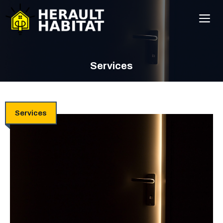
Aller
M
au
contenu
Services
Services