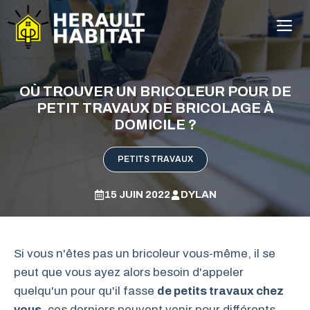
Aller
M
au
contenu
OÙ TROUVER UN BRICOLEUR POUR DE
PETIT TRAVAUX DE BRICOLAGE À
DOMICILE ?
PETITS TRAVAUX
15 JUIN 2022
DYLAN
Si vous n'êtes pas un bricoleur vous-même, il se
peut que vous ayez alors besoin d'appeler
quelqu'un pour qu'il fasse
de petits travaux chez
vous
, ces derniers peuvent venir pour différents