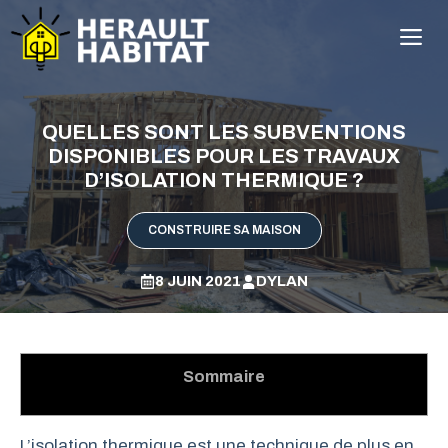
Aller
M
au
contenu
QUELLES SONT LES SUBVENTIONS
DISPONIBLES POUR LES TRAVAUX
D’ISOLATION THERMIQUE ?
CONSTRUIRE SA MAISON
8 JUIN 2021
DYLAN
Sommaire
L’isolation thermique est une technique de plus en