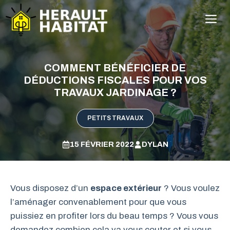
Aller
M
au
contenu
COMMENT BÉNÉFICIER DE
DÉDUCTIONS FISCALES POUR VOS
TRAVAUX JARDINAGE ?
PETITS TRAVAUX
15 FÉVRIER 2022
DYLAN
Vous disposez d’un
espace extérieur
? Vous voulez
l’aménager convenablement pour que vous
puissiez en profiter lors du beau temps ? Vous vous
demandez combien cela va vous couter et si vous